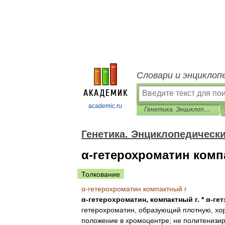
Словари и энциклоп
academic.ru
Генетика. Энциклопедический словарь
Генетика. Энциклопедическ
α-гетерохроматин комп
Толкование
α
-
гетерохроматин
компактный
г
α
-
гетерохроматин
,
компактный
г
. *
α
-
ге
гетерохроматин
,
образующий
плотную
,
хо
положение
в
хромоцентре
;
не
политенизир