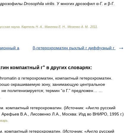
дрозофилы
Drosophila
virilis
.
У
многих
дрозофил
α
-
Г
.
и
β
-
Г
.
усская
наука
.
Картель
Н
.
А
.,
Макеева
Е
.
Н
.,
Мезенко
А
.
М
.
.
2011
.
ционный а
β-гетерохроматин рыхлый г диффузный г
тин компактный г" в других словарях:
hromatin α гетерохроматин, компактный гетерохроматин.
орошо окрашиваемую зону, занимающую центральное
, не политенизируется; термин “α Г.” предложен… …
.
м. компактный гетерохроматин. (Источник: «Англо русский
Арефьев В.А., Лисовенко Л.А., Москва: Изд во ВНИРО, 1995 г.)
оварь.
м. компактный гетерохроматин. (Источник: «Англо русский