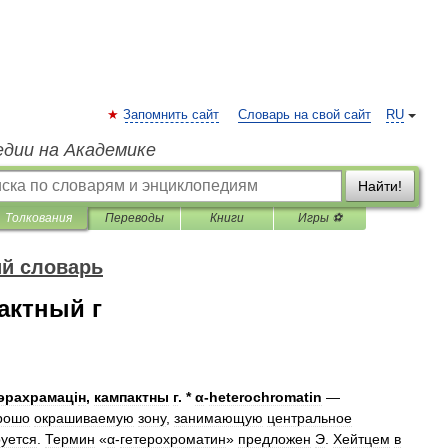
Запомнить сайт
Словарь на свой сайт
RU
едии на Академике
Найти!
Толкования
Переводы
Книги
Игры ⚽
ий словарь
актный г
тэрахрамац
і
н
,
кампактны
г
. *
α
-
heterochromatin
—
рошо
окрашиваемую
зону
,
занимающую
центральное
уется
.
Термин
«
α
-
гетерохроматин
»
предложен
Э
.
Хейтцем
в