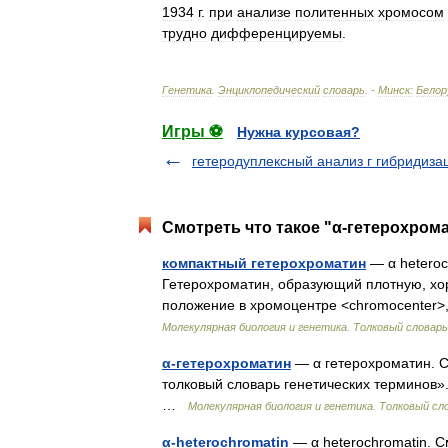
1934
г
.
при
анализе
политенных
хромосом
трудно
дифференцируемы
.
Генетика
.
Энциклопедический
словарь
. -
Минск:
Белор
Игры ⚽
Нужна курсовая?
гетеродуплексный анализ г гибридиза
Смотреть что такое "α-гетерохрома
компактный гетерохроматин
— α heteroc
Гетерохроматин, образующий плотную, х
положение в хромоцентре <chromocenter>
Молекулярная биология и генетика. Толковый словарь
α-гетерохроматин
— α гетерохроматин. С
толковый словарь генетических терминов». 
…
Молекулярная биология и генетика. Толковый сл
α-heterochromatin
— α heterochromatin. С