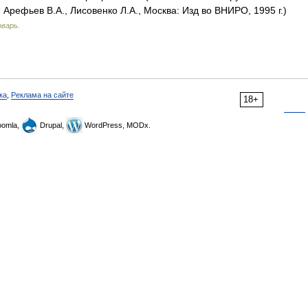
Арефьев В.А., Лисовенко Л.А., Москва: Изд во ВНИРО, 1995 г.)
оварь.
ка
,
Реклама на сайте
18+
omla,
Drupal,
WordPress, MODx.