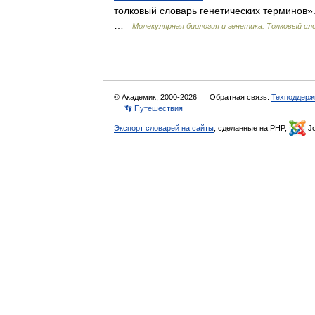
толковый словарь генетических терминов». 
…
Молекулярная биология и генетика. Толковый сл
© Академик, 2000-2026
Обратная связь:
Техподдерж
👣 Путешествия
Экспорт словарей на сайты
, сделанные на PHP,
Jo